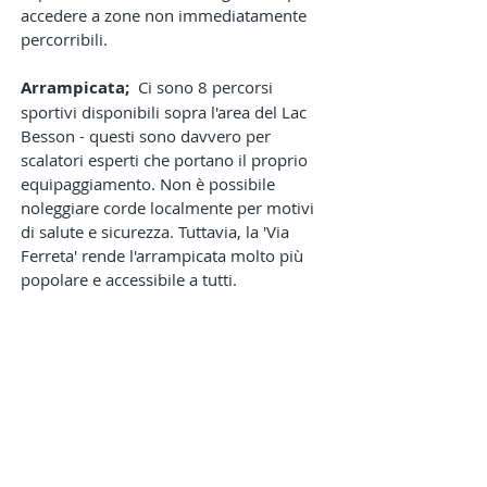
accedere a zone non immediatamente
percorribili.
Arrampicata;
Ci sono 8 percorsi
sportivi disponibili sopra l'area del Lac
Besson - questi sono davvero per
scalatori esperti che portano il proprio
equipaggiamento. Non è possibile
noleggiare corde localmente per motivi
di salute e sicurezza. Tuttavia, la 'Via
Ferreta' rende l'arrampicata molto più
popolare e accessibile a tutti.
Equitazione
; C'è un centro ippico
all'Alpe d'Huez, il più alto d'Europa.
Insieme alle attività sopra elencate, a
breve distanza in auto oa 30 minuti a
piedi dall'hotel ci sono le
laghi
che
sono semplicemente belli.