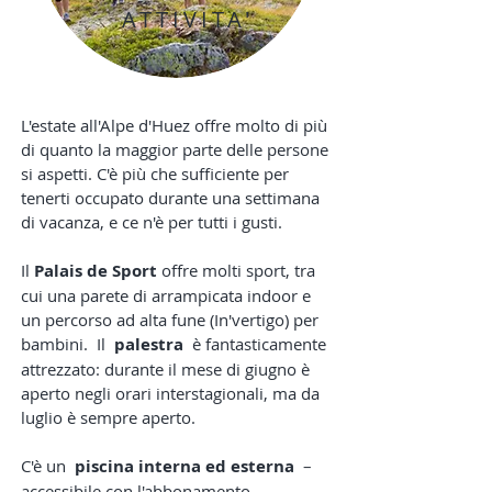
ATTIVITA'
L'estate all'Alpe d'Huez offre molto di più
di quanto la maggior parte delle persone
si aspetti. C'è più che sufficiente per
tenerti occupato durante una settimana
di vacanza, e ce n'è per tutti i gusti.
Il
Palais de Sport
offre molti sport, tra
cui una parete di arrampicata indoor e
un percorso ad alta fune (In'vertigo) per
bambini.
Il
palestra
è fantasticamente
attrezzato: durante il mese di giugno è
aperto negli orari interstagionali, ma da
luglio è sempre aperto.
C'è un
piscina interna ed esterna
–
accessibile con l'abbonamento