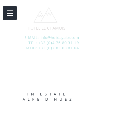
HOTEL LE CHAMOIS
info@holidayalps.com
E-MAIL:
TEL:
+33 (0)4 76 80 31 19
MOB:
+33 (0)7 83 63 81 64
IN ESTATE
ALPE D'HUEZ